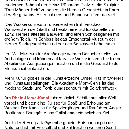
modernen Bahnhof am Heinz-Rühmann-Platz ist die Skulptur
"Drei-Männer-Eck" zu sehen, die Hernes Geschichte in Form
des Bergmanns, Eisenbahners und Binnenschiffers darstellt.
Das Wasserschloss Strünkede ist ein frühbarockes
Wahrzeichen der Stadt und besitzt eine Schlosskapelle von
1272, Hernes ältestes Bauwerk, und einen Schlossgarten mit
großem Teich. Im Schloss ist das Emschertal-Museum der
Herner Stadtgeschichte und der des Schlosses beheimatet.
Im LWL-Museum für Archäologie werden Besucher selbst zu
Archäologen und können auf kreative Weise in verschiedenen
Abteilungen Ausgrabungen machen und in die Geschichte der
Menschheit eintauchen.
Mehr Kultur gibt es in der Künstlerzeche Unser Fritz mit Ateliers
und Kunstausstellungen. Die Akademie Mont-Cenis ist das
moderne Stadt- und Fortbildungszentrum mit Solarkraftwerk.
Am
fahren täglich Schiffe aus aller Welt
Rhein-Herne-Kanal
vorbei und bieten eine Kulisse für Spaß und Erholung am
Wasser. Der Kanal ist für Spaziergänger und Radfahrer, Angler,
Bootfahrer, Badegäste und Grillabende ein beliebtes Ziel.
Auch der Revierpark Gysenberg bietet Entspannung in der
Natur und ist mit Freizeitbad und zahlreichen weiteren Sport-