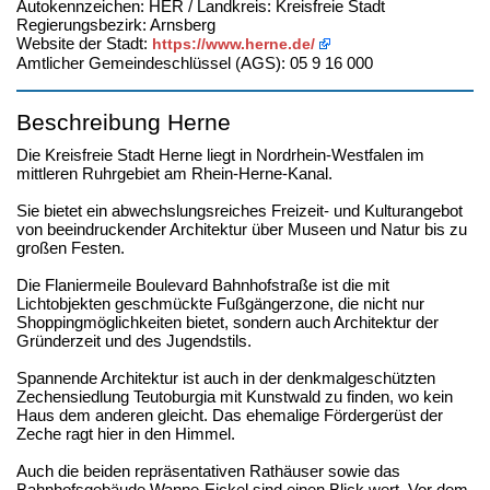
Autokennzeichen: HER / Landkreis: Kreisfreie Stadt
Regierungsbezirk: Arnsberg
Website der Stadt:
https://www.herne.de/
Amtlicher Gemeindeschlüssel (AGS): 05 9 16 000
Beschreibung Herne
Die Kreisfreie Stadt Herne liegt in Nordrhein-Westfalen im
mittleren Ruhrgebiet am Rhein-Herne-Kanal.
Sie bietet ein abwechslungsreiches Freizeit- und Kulturangebot
von beeindruckender Architektur über Museen und Natur bis zu
großen Festen.
Die Flaniermeile Boulevard Bahnhofstraße ist die mit
Lichtobjekten geschmückte Fußgängerzone, die nicht nur
Shoppingmöglichkeiten bietet, sondern auch Architektur der
Gründerzeit und des Jugendstils.
Spannende Architektur ist auch in der denkmalgeschützten
Zechensiedlung Teutoburgia mit Kunstwald zu finden, wo kein
Haus dem anderen gleicht. Das ehemalige Fördergerüst der
Zeche ragt hier in den Himmel.
Auch die beiden repräsentativen Rathäuser sowie das
Bahnhofsgebäude Wanne-Eickel sind einen Blick wert. Vor dem