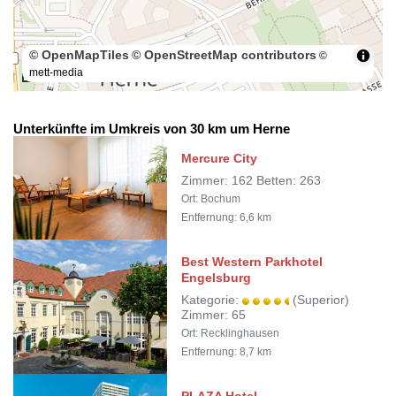
© OpenMapTiles
© OpenStreetMap contributors
©
mett-media
100 m
Unterkünfte im Umkreis von 30 km um Herne
Mercure City
Zimmer: 162 Betten: 263
Ort: Bochum
Entfernung: 6,6 km
Best Western Parkhotel
Engelsburg
Kategorie:
(Superior)
Zimmer: 65
Ort: Recklinghausen
Entfernung: 8,7 km