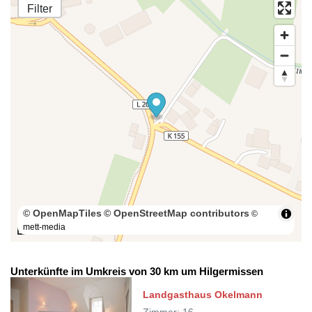
Filter
© OpenMapTiles
© OpenStreetMap contributors
©
mett-media
100 m
Unterkünfte im Umkreis von 30 km um Hilgermissen
Landgasthaus Okelmann