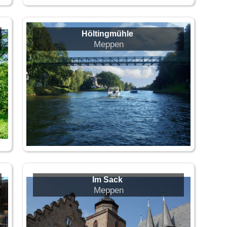
Höltingmühle
Meppen
Im Sack
Meppen