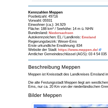
Kennzahlen Meppen
Postleitzahl: 49716
Vorwahl: 05931
Einwohner (ca.): 34.929
Fläche: 188 km² / Seehöhe: 14 m ü. NHN
Bundesland:
Niedersachsen
Autokennzeichen: EL / Landkreis:
Emsland
Regierungsbezirk: Weser-Ems
Erste urkundliche Erwähnung: 834
Website der Stadt:
https://www.meppen.de/
Amtlicher Gemeindeschlüssel (AGS): 03 4 54 035
Beschreibung Meppen
Meppen ist Kreisstadt des Landkreises Emsland 
Die alte Festungsstadt Meppen liegt am westlich
Ems, nur ca. 20 Km von der niederländischen Gren
Bilder Meppen