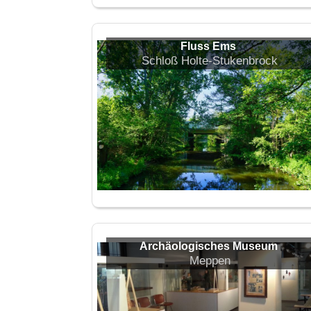
Fluss Ems
Schloß Holte-Stukenbrock
Archäologisches Museum
Meppen