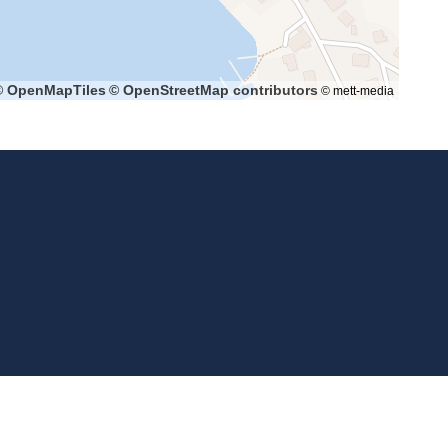
© OpenMapTiles
© OpenStreetMap contributors
© mett-media
Media) - All rights reserved.
Impressum