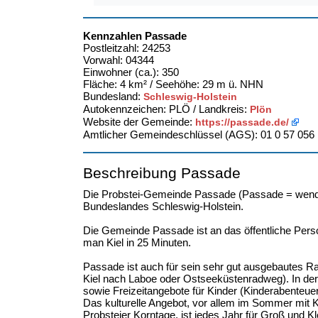
Kennzahlen Passade
Postleitzahl: 24253
Vorwahl: 04344
Einwohner (ca.): 350
Fläche: 4 km² / Seehöhe: 29 m ü. NHN
Bundesland:
Schleswig-Holstein
Autokennzeichen: PLÖ / Landkreis:
Plön
Website der Gemeinde:
https://passade.de/
Amtlicher Gemeindeschlüssel (AGS): 01 0 57 056
Beschreibung Passade
Die Probstei-Gemeinde Passade (Passade = wendis
Bundeslandes Schleswig-Holstein.
Die Gemeinde Passade ist an das öffentliche Per
man Kiel in 25 Minuten.
Passade ist auch für sein sehr gut ausgebautes
Kiel nach Laboe oder Ostseeküstenradweg). In der 
sowie Freizeitangebote für Kinder (Kinderabenteue
Das kulturelle Angebot, vor allem im Sommer mit K
Probsteier Korntage, ist jedes Jahr für Groß und Kl