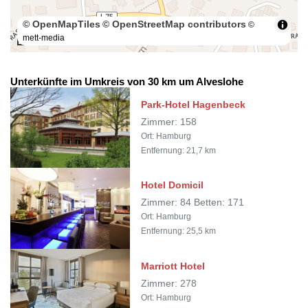
© OpenMapTiles
© OpenStreetMap contributors
©
mett-media
50 m
Unterkünfte im Umkreis von 30 km um Alveslohe
Park-Hotel Hagenbeck
Zimmer: 158
Ort: Hamburg
Entfernung: 21,7 km
Hotel Domicil
Zimmer: 84 Betten: 171
Ort: Hamburg
Entfernung: 25,5 km
Marriott Hotel
Zimmer: 278
Ort: Hamburg