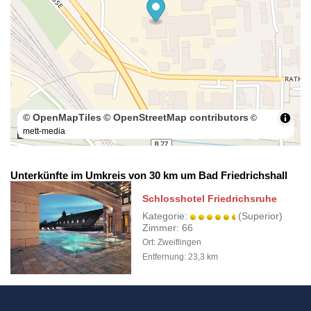
© OpenMapTiles
© OpenStreetMap contributors
©
mett-media
100 m
Unterkünfte im Umkreis von 30 km um Bad Friedrichshall
Schlosshotel Friedrichsruhe
Kategorie:
(Superior)
Zimmer: 66
Ort: Zweiflingen
Entfernung: 23,3 km