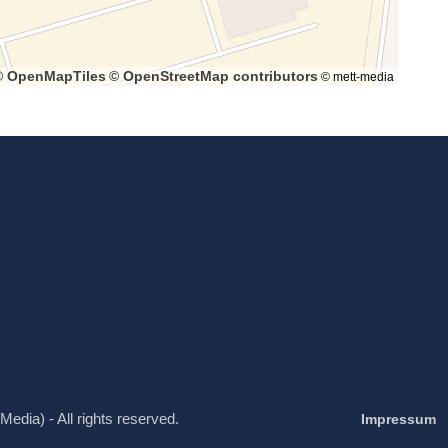
© OpenMapTiles
© OpenStreetMap contributors
© mett-media
Media) - All rights reserved.
Impressum