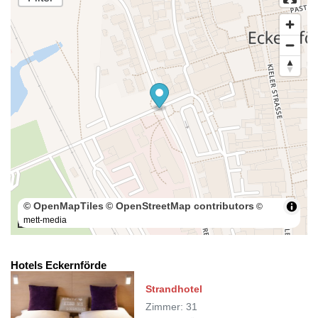
© OpenMapTiles
© OpenStreetMap contributors
©
mett-media
50 m
Hotels Eckernförde
Strandhotel
Zimmer: 31