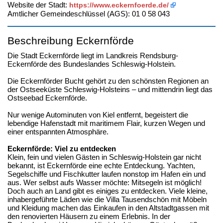
Website der Stadt:
https://www.eckernfoerde.de/
Amtlicher Gemeindeschlüssel (AGS): 01 0 58 043
Beschreibung Eckernförde
Die Stadt Eckernförde liegt im Landkreis Rendsburg-
Eckernförde des Bundeslandes Schleswig-Holstein.
Die Eckernförder Bucht gehört zu den schönsten Regionen an
der Ostseeküste Schleswig-Holsteins – und mittendrin liegt das
Ostseebad Eckernförde.
Nur wenige Autominuten von Kiel entfernt, begeistert die
lebendige Hafenstadt mit maritimem Flair, kurzen Wegen und
einer entspannten Atmosphäre.
Eckernförde: Viel zu entdecken
Klein, fein und vielen Gästen in Schleswig-Holstein gar nicht
bekannt, ist Eckernförde eine echte Entdeckung. Yachten,
Segelschiffe und Fischkutter laufen nonstop im Hafen ein und
aus. Wer selbst aufs Wasser möchte: Mitsegeln ist möglich!
Doch auch an Land gibt es einiges zu entdecken. Viele kleine,
inhabergeführte Läden wie die Villa Tausendschön mit Möbeln
und Kleidung machen das Einkaufen in den Altstadtgassen mit
den renovierten Häusern zu einem Erlebnis. In der