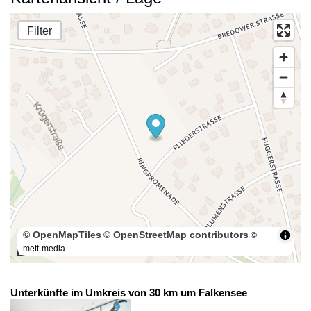
Filter
© OpenMapTiles
© OpenStreetMap contributors
©
mett-media
100 m
Unterkünfte im Umkreis von 30 km um Falkensee