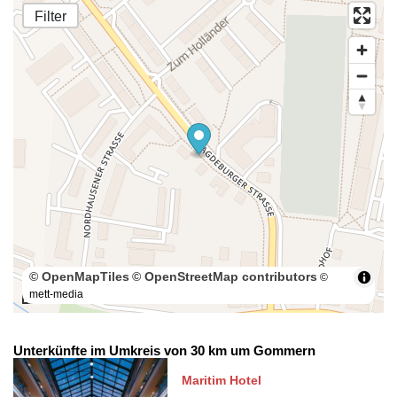
Filter
© OpenMapTiles
© OpenStreetMap contributors
©
mett-media
100 m
Unterkünfte im Umkreis von 30 km um Gommern
Maritim Hotel