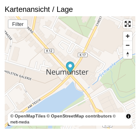
Kartenansicht / Lage
Filter
© OpenMapTiles
© OpenStreetMap contributors
©
mett-media
50 m