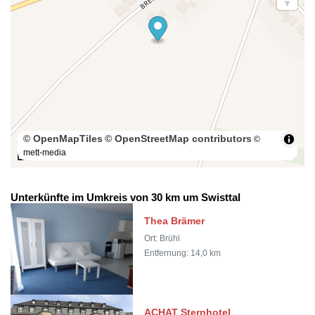
© OpenMapTiles
© OpenStreetMap contributors
©
mett-media
100 m
Unterkünfte im Umkreis von 30 km um Swisttal
Thea Brämer
Ort: Brühl
Entfernung: 14,0 km
ACHAT Sternhotel