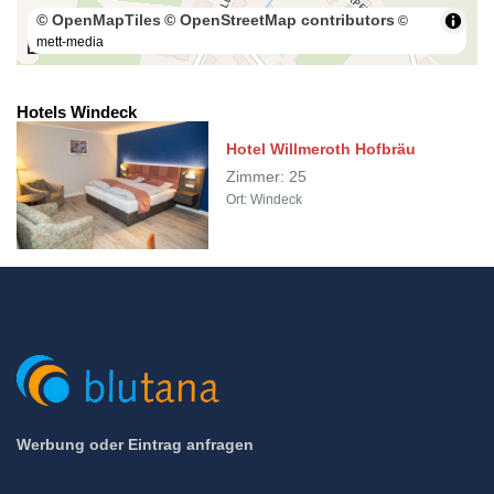
© OpenMapTiles
© OpenStreetMap contributors
©
mett-media
100 m
Hotels Windeck
Hotel Willmeroth Hofbräu
Zimmer: 25
Ort: Windeck
Werbung oder Eintrag anfragen