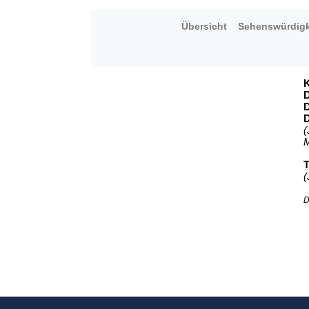
Übersicht
Sehenswürdigk
K
D
D
D
(
M
T
(
D