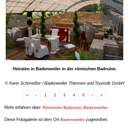
<
>
Heiraten in Badenweiler in der römischen Badruine.
© Karin Schmeißer / Badenweiler Thermen und Touristik GmbH
Anfang
Vorherige
Nächste
Ende
«
‹
1
2
3
4
5
›
»
Mehr erfahren über:
Römische Badruine, Badenweiler
Diese Fotogalerie ist dem Ort
zugeordnet.
Badenweiler