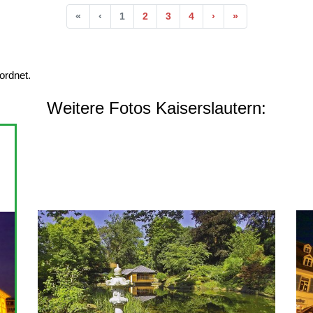
Anfang
Vorherige
Nächste
Ende
«
‹
1
2
3
4
›
»
rdnet.
Weitere Fotos Kaiserslautern: