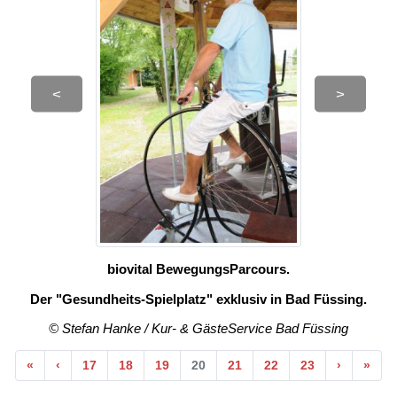
<
>
biovital BewegungsParcours.
Der "Gesundheits-Spielplatz" exklusiv in Bad Füssing.
© Stefan Hanke / Kur- & GästeService Bad Füssing
Anfang
Vorherige
Nächste
End
«
‹
17
18
19
20
21
22
23
›
»