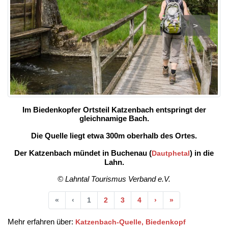
>
Im Biedenkopfer Ortsteil Katzenbach entspringt der
gleichnamige Bach.
Die Quelle liegt etwa 300m oberhalb des Ortes.
Der Katzenbach mündet in Buchenau (
) in die
Dautphetal
Lahn.
© Lahntal Tourismus Verband e.V.
Anfang
Vorherige
Nächste
Ende
«
‹
1
2
3
4
›
»
Mehr erfahren über:
Katzenbach-Quelle, Biedenkopf