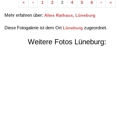
Anfang
Vorherige
Nächste
Ende
«
‹
1
2
3
4
5
6
›
»
Mehr erfahren über:
Altes Rathaus, Lüneburg
Diese Fotogalerie ist dem Ort
zugeordnet.
Lüneburg
Weitere Fotos Lüneburg: