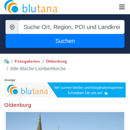
Suchen
Fotogalerien
Oldenburg
Alte-Wache-Lambertikirche
Anzeige
Oldenburg