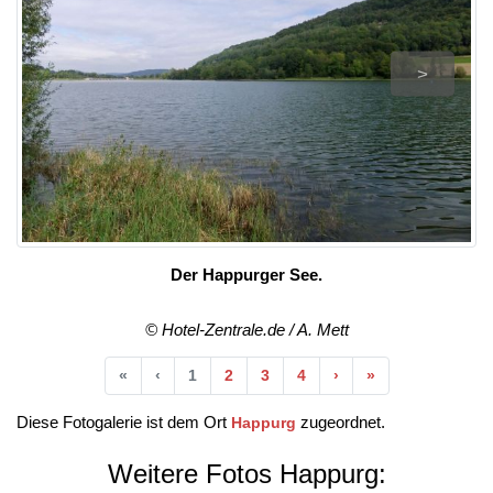
>
Der Happurger See.
© Hotel-Zentrale.de / A. Mett
Anfang
Vorherige
Nächste
Ende
«
‹
1
2
3
4
›
»
Diese Fotogalerie ist dem Ort
zugeordnet.
Happurg
Weitere Fotos Happurg: