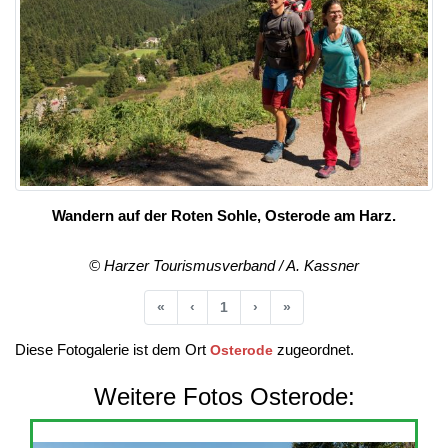
Wandern auf der Roten Sohle, Osterode am Harz.
© Harzer Tourismusverband / A. Kassner
Anfang
Vorherige
Nächste
Ende
«
‹
1
›
»
Diese Fotogalerie ist dem Ort
zugeordnet.
Osterode
Weitere Fotos Osterode: