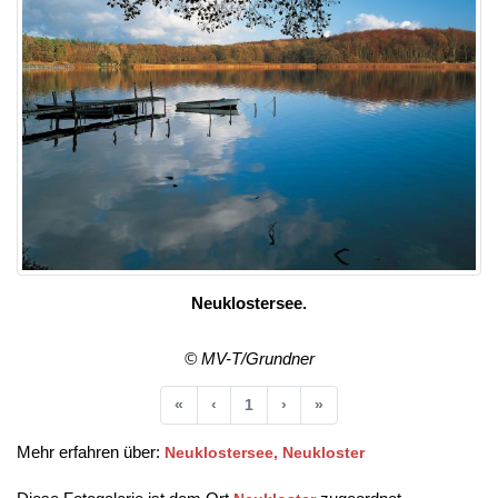
Neuklostersee.
© MV-T/Grundner
Anfang
Vorherige
Nächste
Ende
«
‹
1
›
»
Mehr erfahren über:
Neuklostersee, Neukloster