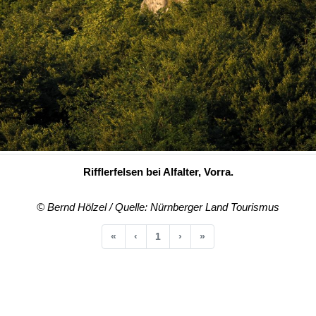
Rifflerfelsen bei Alfalter, Vorra.
© Bernd Hölzel / Quelle: Nürnberger Land Tourismus
Anfang
Vorherige
Nächste
Ende
«
‹
1
›
»