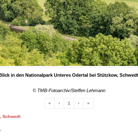
Blick in den Nationalpark Unteres Odertal bei Stützkow, Schwedt
© TMB-Fotoarchiv/Steffen Lehmann
Anfang
Vorherige
Nächste
Ende
«
‹
1
›
»
l, Schwedt
.