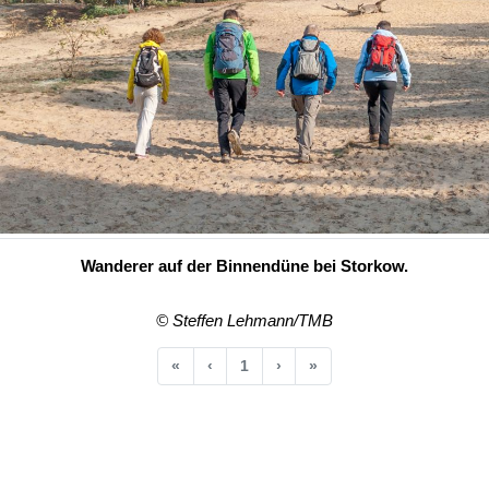
Wanderer auf der Binnendüne bei Storkow.
© Steffen Lehmann/TMB
Anfang
Vorherige
Nächste
Ende
«
‹
1
›
»
.