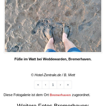
Füße im Watt bei Weddewarden, Bremerhaven.
© Hotel-Zentrale.de / B. Mett
Anfang
Vorherige
Nächste
Ende
«
‹
1
›
»
Diese Fotogalerie ist dem Ort
zugeordnet.
Bremerhaven
Weitere Fotos Bremerhaven: