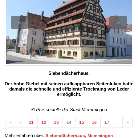
<
>
Siebendächerhaus.
Der hohe Giebel mit seinen aufklappbaren Seitenluken hatte
damals die schnelle und effiziente Trocknung von Leder
ermöglicht.
© Pressestelle der Stadt Memmingen
Anfang
Vorherige
Nächste
End
«
‹
11
12
13
14
15
16
17
›
»
Mehr erfahren über:
Siebendächerhaus, Memmingen