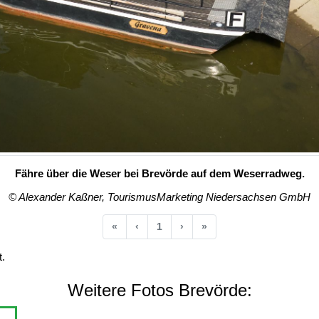
Fähre über die Weser bei Brevörde auf dem Weserradweg.
© Alexander Kaßner, TourismusMarketing Niedersachsen GmbH
Anfang
Vorherige
Nächste
Ende
«
‹
1
›
»
.
Weitere Fotos Brevörde: