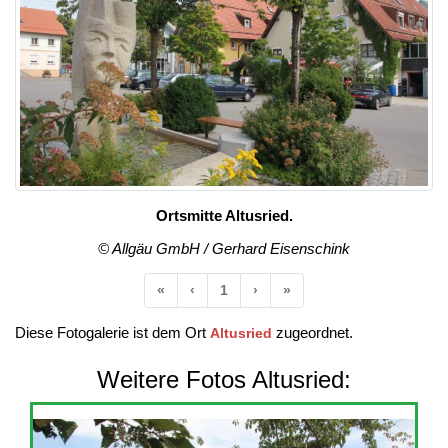
Ortsmitte Altusried.
© Allgäu GmbH / Gerhard Eisenschink
Anfang
Vorherige
Nächste
Ende
«
‹
1
›
»
Diese Fotogalerie ist dem Ort
zugeordnet.
Altusried
Weitere Fotos Altusried: