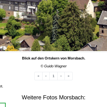
Blick auf den Ortskern von Morsbach.
© Guido Wagner
Anfang
Vorherige
Nächste
Ende
«
‹
1
›
»
t.
Weitere Fotos Morsbach: