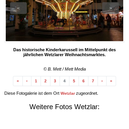
<
>
Das historische Kinderkarussell im Mittelpunkt des
jährlichen Wetzlarer Weihnachtsmarktes.
© B. Mett / Mett Media
Anfang
Vorherige
Nächste
Ende
«
‹
1
2
3
4
5
6
7
›
»
Diese Fotogalerie ist dem Ort
zugeordnet.
Wetzlar
Weitere Fotos Wetzlar: