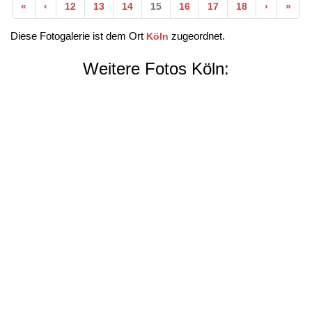
Anfang
Vorherige
Nächste
End
«
‹
12
13
14
15
16
17
18
›
»
Diese Fotogalerie ist dem Ort
zugeordnet.
Köln
Weitere Fotos Köln: