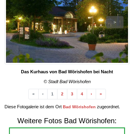
>
Das Kurhaus von Bad Wörishofen bei Nacht
© Stadt Bad Wörishofen
Anfang
Vorherige
Nächste
Ende
«
‹
1
2
3
4
›
»
Diese Fotogalerie ist dem Ort
zugeordnet.
Bad Wörishofen
Weitere Fotos Bad Wörishofen: