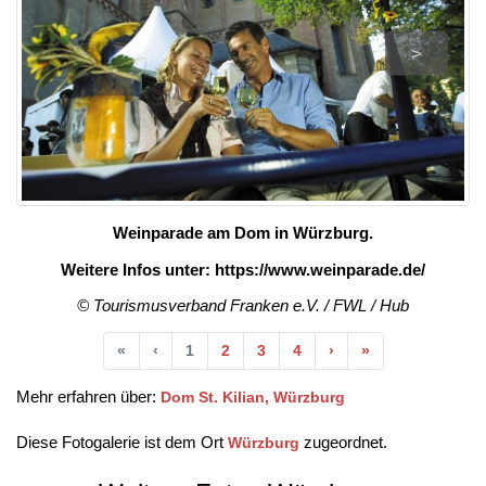
>
Weinparade am Dom in Würzburg.
Weitere Infos unter: https://www.weinparade.de/
© Tourismusverband Franken e.V. / FWL / Hub
Anfang
Vorherige
Nächste
Ende
«
‹
1
2
3
4
›
»
Mehr erfahren über:
Dom St. Kilian, Würzburg
Diese Fotogalerie ist dem Ort
zugeordnet.
Würzburg