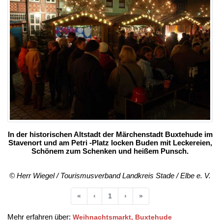
In der historischen Altstadt der Märchenstadt Buxtehude im
Stavenort und am Petri -Platz locken Buden mit Leckereien,
Schönem zum Schenken und heißem Punsch.
© Herr Wiegel / Tourismusverband Landkreis Stade / Elbe e. V.
Anfang
Vorherige
Nächste
Ende
«
‹
1
›
»
Mehr erfahren über:
Weihnachtsmarkt, Buxtehude