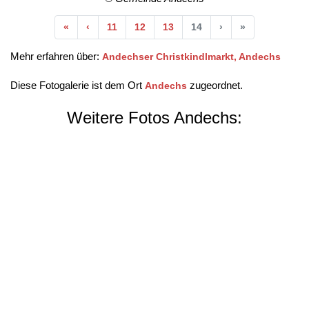
Anfang
Vorherige
Nächste
Ende
«
‹
11
12
13
14
›
»
Mehr erfahren über:
Andechser Christkindlmarkt, Andechs
Diese Fotogalerie ist dem Ort
zugeordnet.
Andechs
Weitere Fotos Andechs: