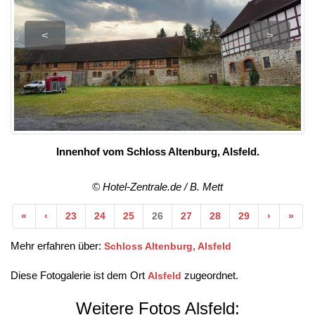
<
>
Innenhof vom Schloss Altenburg, Alsfeld.
© Hotel-Zentrale.de / B. Mett
Anfang
Vorherige
Nächste
End
«
‹
23
24
25
26
27
28
29
›
»
Mehr erfahren über:
Schloss Altenburg, Alsfeld
Diese Fotogalerie ist dem Ort
zugeordnet.
Alsfeld
Weitere Fotos Alsfeld: