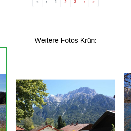
Anfang
Vorherige
Nächste
Ende
«
‹
1
2
3
›
»
Weitere Fotos Krün: