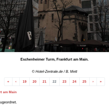
Eschenheimer Turm, Frankfurt am Main.
© Hotel-Zentrale.de / B. Mett
Anfang
Vorherige
Nächste
End
«
‹
19
20
21
22
23
24
25
›
»
rt am Main
ugeordnet.