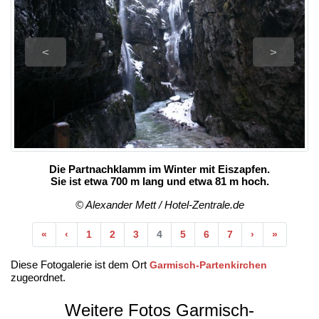
<
>
Die Partnachklamm im Winter mit Eiszapfen.
Sie ist etwa 700 m lang und etwa 81 m hoch.
© Alexander Mett / Hotel-Zentrale.de
Anfang
Vorherige
Nächste
Ende
«
‹
1
2
3
4
5
6
7
›
»
Diese Fotogalerie ist dem Ort
Garmisch-Partenkirchen
zugeordnet.
Weitere Fotos Garmisch-