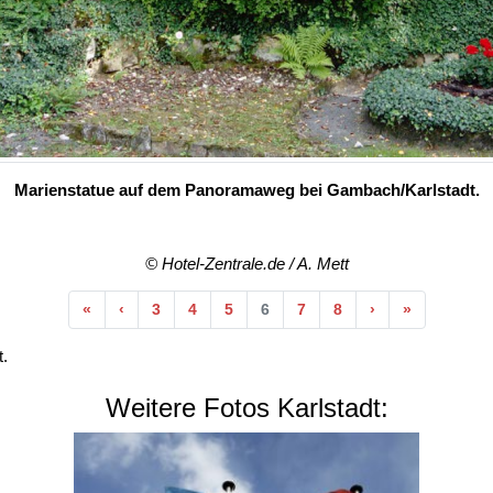
Marienstatue auf dem Panoramaweg bei Gambach/Karlstadt.
© Hotel-Zentrale.de / A. Mett
Anfang
Vorherige
Nächste
Ende
«
‹
3
4
5
6
7
8
›
»
.
Weitere Fotos Karlstadt: