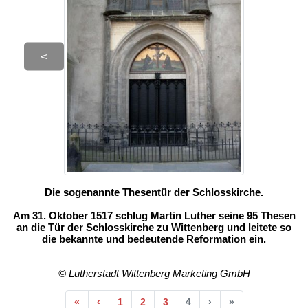
<
Die sogenannte Thesentür der Schlosskirche.
Am 31. Oktober 1517 schlug Martin Luther seine 95 Thesen
an die Tür der Schlosskirche zu Wittenberg und leitete so
die bekannte und bedeutende Reformation ein.
© Lutherstadt Wittenberg Marketing GmbH
Anfang
Vorherige
Nächste
Ende
«
‹
1
2
3
4
›
»