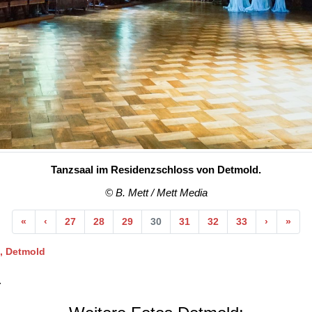
Tanzsaal im Residenzschloss von Detmold.
© B. Mett / Mett Media
Anfang
Vorherige
Nächste
End
«
‹
27
28
29
30
31
32
33
›
»
, Detmold
.