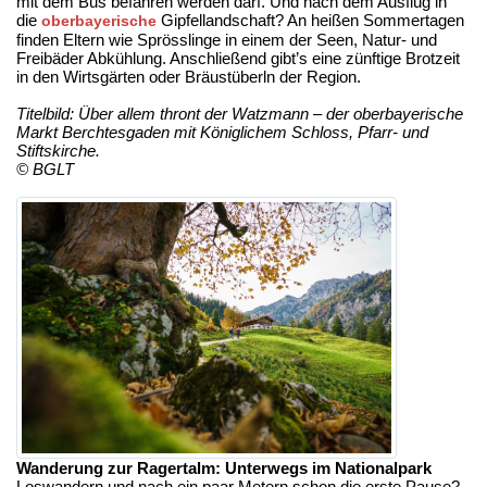
mit dem Bus befahren werden darf. Und nach dem Ausflug in
die
Gipfellandschaft? An heißen Sommertagen
oberbayerische
finden Eltern wie Sprösslinge in einem der Seen, Natur- und
Freibäder Abkühlung. Anschließend gibt’s eine zünftige Brotzeit
in den Wirtsgärten oder Bräustüberln der Region.
Titelbild: Über allem thront der Watzmann – der oberbayerische
Markt Berchtesgaden mit Königlichem Schloss, Pfarr- und
Stiftskirche.
© BGLT
Wanderung zur Ragertalm: Unterwegs im Nationalpark
Loswandern und nach ein paar Metern schon die erste Pause?