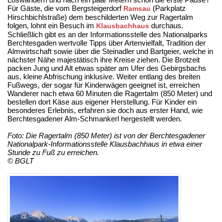
Für Gäste, die vom Bergsteigerdorf
(Parkplatz
Ramsau
Hirschbichlstraße) dem beschilderten Weg zur Ragertalm
folgen, lohnt ein Besuch im
durchaus.
Klausbachhaus
Schließlich gibt es an der Informationsstelle des Nationalparks
Berchtesgaden wertvolle Tipps über Artenvielfalt, Tradition der
Almwirtschaft sowie über die Steinadler und Bartgeier, welche in
nächster Nähe majestätisch ihre Kreise ziehen. Die Brotzeit
packen Jung und Alt etwas später am Ufer des Gebirgsbachs
aus, kleine Abfrischung inklusive. Weiter entlang des breiten
Fußwegs, der sogar für Kinderwägen geeignet ist, erreichen
Wanderer nach etwa 60 Minuten die Ragertalm (850 Meter) und
bestellen dort Käse aus eigener Herstellung. Für Kinder ein
besonderes Erlebnis, erfahren sie doch aus erster Hand, wie
Berchtesgadener Alm-Schmankerl hergestellt werden.
Foto: Die Ragertalm (850 Meter) ist von der Berchtesgadener
Nationalpark-Informationsstelle Klausbachhaus in etwa einer
Stunde zu Fuß zu erreichen.
© BGLT