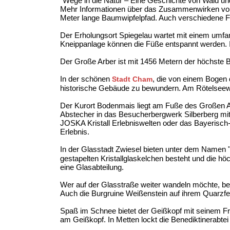
"Wege in die Natur – Eine Geschichte von Wald un
Mehr Informationen über das Zusammenwirken von
Meter lange Baumwipfelpfad. Auch verschiedene Fre
Der Erholungsort Spiegelau wartet mit einem umfan
Kneippanlage können die Füße entspannt werden. I
Der Große Arber ist mit 1456 Metern der höchste 
In der schönen
, die von einem Bogen 
Stadt Cham
historische Gebäude zu bewundern. Am Rötelsee
Der Kurort Bodenmais liegt am Fuße des Großen Arb
Abstecher in das Besucherbergwerk Silberberg mi
JOSKA Kristall Erlebniswelten oder das Bayerisc
Erlebnis.
In der Glasstadt Zwiesel bieten unter dem Namen 
gestapelten Kristallglaskelchen besteht und die h
eine Glasabteilung.
Wer auf der Glasstraße weiter wandeln möchte, be
Auch die Burgruine Weißenstein auf ihrem Quarzfel
Spaß im Schnee bietet der Geißkopf mit seinem Fr
am Geißkopf. In Metten lockt die Benediktinerabte