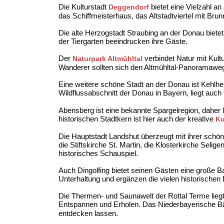
Die Kulturstadt
bietet eine Vielzahl a
Deggendorf
das Schiffmeisterhaus, das Altstadtviertel mit Br
Die alte Herzogstadt Straubing an der Donau bietet
der Tiergarten beeindrucken ihre Gäste.
Der
verbindet Natur mit Kul
Naturpark Altmühltal
Wanderer sollten sich den Altmühltal-Panoramaweg 
Eine weitere schöne Stadt an der Donau ist Kehlhe
Wildflussabschnitt der Donau in Bayern, liegt auc
Abensberg ist eine bekannte Spargelregion, daher
historischen Stadtkern ist hier auch der kreative
Ku
Die Hauptstadt Landshut überzeugt mit ihrer schöne
die Stiftskirche St. Martin, die Klosterkirche Sel
historisches Schauspiel.
Auch Dingolfing bietet seinen Gästen eine große
Unterhaltung und ergänzen die vielen historische
Die Thermen- und Saunawelt der Rottal Terme lieg
Entspannen und Erholen. Das Niederbayerische B
entdecken lassen.