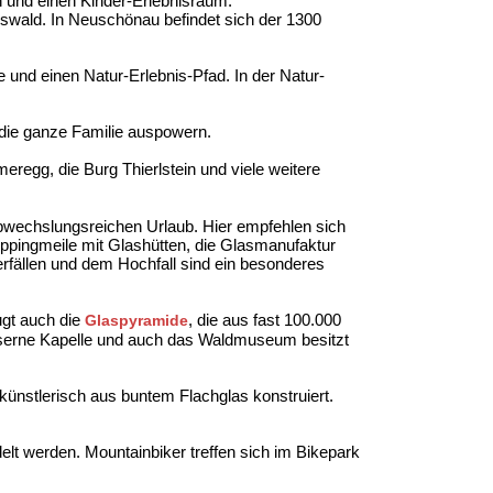
 und einen Kinder-Erlebnisraum.
wald. In Neuschönau befindet sich der 1300
 und einen Natur-Erlebnis-Pfad. In der Natur-
die ganze Familie auspowern.
regg, die Burg Thierlstein und viele weitere
abwechslungsreichen Urlaub. Hier empfehlen sich
pingmeile mit Glashütten, die Glasmanufaktur
fällen und dem Hochfall sind ein besonderes
ugt auch die
, die aus fast 100.000
Glaspyramide
Gläserne Kapelle und auch das Waldmuseum besitzt
ünstlerisch aus buntem Flachglas konstruiert.
lt werden. Mountainbiker treffen sich im Bikepark