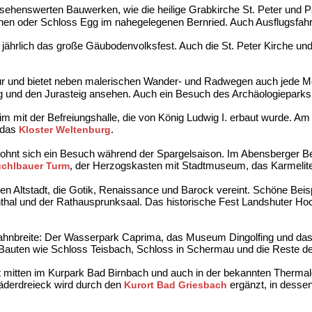
n sehenswerten Bauwerken, wie die heilige Grabkirche St. Peter und Pa
unnen oder Schloss Egg im nahegelegenen Bernried. Auch Ausflugsfahr
 jährlich das große Gäubodenvolksfest. Auch die St. Peter Kirche und
tur und bietet neben malerischen Wander- und Radwegen auch jede M
und den Jurasteig ansehen. Auch ein Besuch des Archäologieparks Alt
im mit der Befreiungshalle, die von König Ludwig I. erbaut wurde. 
h das
.
Kloster Weltenburg
 lohnt sich ein Besuch während der Spargelsaison. Im Abensberger 
, der Herzogskasten mit Stadtmuseum, das Karmelite
chlbauer Turm
n Altstadt, die Gotik, Renaissance und Barock vereint. Schöne Beispi
igenthal und der Rathausprunksaal. Das historische Fest Landshuter Ho
 Bahnbreite: Der Wasserpark Caprima, das Museum Dingolfing und da
n Bauten wie Schloss Teisbach, Schloss in Schermau und die Reste d
t mitten im Kurpark Bad Birnbach und auch in der bekannten Thermal
äderdreieck wird durch den
ergänzt, in desse
Kurort Bad Griesbach