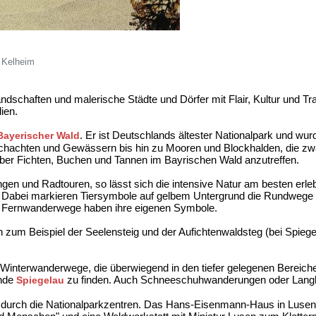
 Kelheim
ndschaften und malerische Städte und Dörfer mit Flair, Kultur und Tra
ien.
. Er ist Deutschlands ältester Nationalpark und wurd
Bayerischer Wald
achten und Gewässern bis hin zu Mooren und Blockhalden, die zwar 
d aber Fichten, Buchen und Tannen im Bayrischen Wald anzutreffen.
ngen und Radtouren, so lässt sich die intensive Natur am besten er
er. Dabei markieren Tiersymbole auf gelbem Untergrund die Rundweg
. Fernwanderwege haben ihre eigenen Symbole.
zum Beispiel der Seelensteig und der Aufichtenwaldsteg (bei Spiege
n Winterwanderwege, die überwiegend in den tiefer gelegenen Bereich
ände
zu finden. Auch Schneeschuhwanderungen oder Langla
Spiegelau
en durch die Nationalparkzentren. Das Hans-Eisenmann-Haus in Lusen 