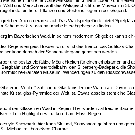
d Menschen" und eine Waldwerkstatt mit Miniatur Lusen zum Klettern
 Wald und Mensch erzählt das Waldgeschichtliche Museum in St. Os
igelände für Tiere, Pflanzen und Gesteine liegen in der Gegend.
greichen Abenteuerareal auf: Das Waldspielgelände bietet Spielplätze
n Scheuereck ist das naturnahe Hirschgehege zu finden.
Berg im Bayerischen Wald, in seinem modernem Skigebiet kann sich 
des Regens eingeschlossen wird, sind das Biertor, das Schloss Chame
weiher kann danach der Sonnenuntergang genossen werden.
er und besitzt vielfältige Möglichkeiten für einen erholsamen und 
t Bergbahn und Sommerrodelbahn, den Silberberg-Badepark, die Shop
h-Böhmische-Raritäten Museum. Wanderungen zu den Risslochwasser
"Gläserner Winkel" zahlreiche Glaskünstler ihre Waren an. Davon ze
öchste Kristallglas-Pyramide der Welt ist. Etwas abseits steht eine 
sucht den Gläsernen Wald in Regen. Hier wurden zahlreiche Bäume k
sen ist ein Highlight des Luftkurort am Fluss Regen.
eestyle Snowpark, hier kann Ski und, Snowboard gefahren und gerode
i St. Michael mit barockem Charme.