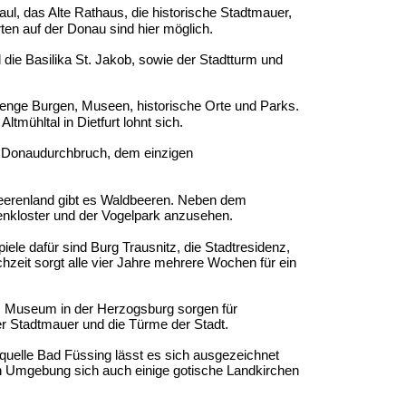
ul, das Alte Rathaus, die historische Stadtmauer,
ten auf der Donau sind hier möglich.
 die Basilika St. Jakob, sowie der Stadtturm und
enge Burgen, Museen, historische Orte und Parks.
mühltal in Dietfurt lohnt sich.
Am Donaudurchbruch, dem einzigen
Beerenland gibt es Waldbeeren. Neben dem
nkloster und der Vogelpark anzusehen.
ele dafür sind Burg Trausnitz, die Stadtresidenz,
chzeit sorgt alle vier Jahre mehrere Wochen für ein
s Museum in der Herzogsburg sorgen für
er Stadtmauer und die Türme der Stadt.
quelle Bad Füssing lässt es sich ausgezeichnet
n Umgebung sich auch einige gotische Landkirchen