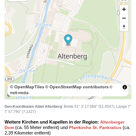
© OpenMapTiles
© OpenStreetMap contributors
©
mett-media
100 m
Geo-Koordinaten Abtei Altenberg
: Breite 51° 3' 17.066" (51.0547), Länge 7°
7' 57.790" (7.1327)
Weitere Kirchen und Kapellen in der Region:
Altenberger
(ca. 55 Meter entfernt) und
(ca.
Dom
Pfarrkirche St. Pankratius
2,39 Kilometer entfernt)