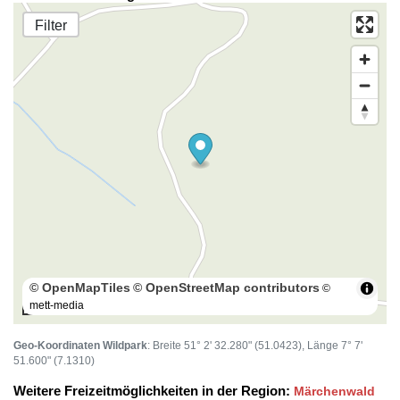
Filter
© OpenMapTiles
© OpenStreetMap contributors
©
mett-media
100 m
Geo-Koordinaten Wildpark
: Breite 51° 2' 32.280" (51.0423), Länge 7° 7'
51.600" (7.1310)
Weitere Freizeitmöglichkeiten in der Region:
Märchenwald