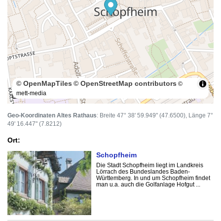
© OpenMapTiles
© OpenStreetMap contributors
©
mett-media
100 m
Geo-Koordinaten Altes Rathaus
: Breite 47° 38' 59.949" (47.6500), Länge 7°
49' 16.447" (7.8212)
Ort:
Schopfheim
Die Stadt Schopfheim liegt im Landkreis
Lörrach des Bundeslandes Baden-
Württemberg. In und um Schopfheim findet
man u.a. auch die Golfanlage Hofgut ...