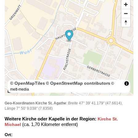
© OpenMapTiles
© OpenStreetMap contributors
©
mett-media
100 m
Geo-Koordinaten Kirche St. Agathe
: Breite 47° 39' 41.179" (47.6614),
Länge 7° 50' 9.038" (7.8358)
Weitere Kirche oder Kapelle in der Region:
Kirche St.
(ca. 1,70 Kilometer entfernt)
Michael
Ort: